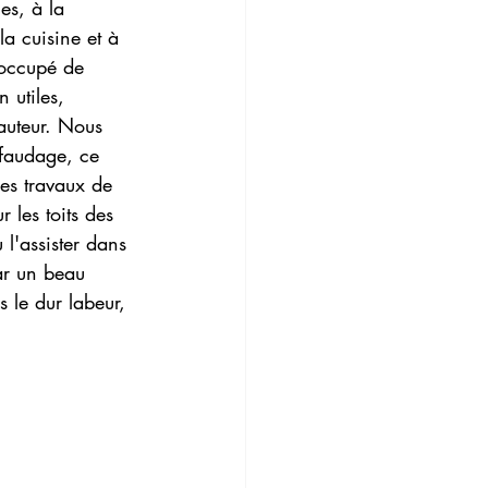
es, à la 
a cuisine et à 
 occupé de 
 utiles, 
auteur. Nous 
faudage, ce 
des travaux de 
r les toits des 
l'assister dans 
ar un beau 
 le dur labeur, 