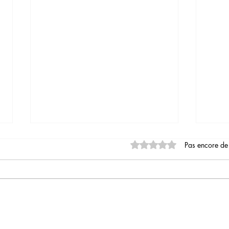
Noté 0 étoile sur 5.
Pas encore de
2026 en approche
Prolo