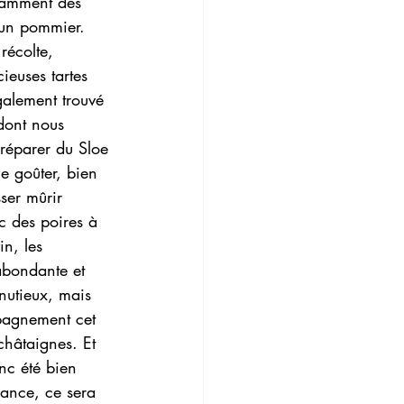
otamment des 
 un pommier. 
récolte, 
ieuses tartes 
alement trouvé 
dont nous 
préparer du Sloe 
e goûter, bien 
sser mûrir 
c des poires à 
n, les 
abondante et 
nutieux, mais 
mpagnement cet 
châtaignes. Et 
nc été bien 
ance, ce sera 