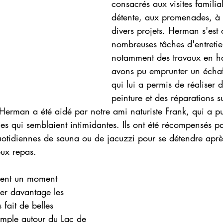
consacrés aux visites familial
détente, aux promenades, à l
divers projets. Herman s'est
nombreuses tâches d'entretien
notamment des travaux en h
avons pu emprunter un écha
qui lui a permis de réaliser 
peinture et des réparations su
erman a été aidé par notre ami naturiste Frank, qui a pu 
es qui semblaient intimidantes. Ils ont été récompensés p
uotidiennes de sauna ou de jacuzzi pour se détendre après
eux repas.
ment un moment 
rer davantage les 
fait de belles 
mple autour du Lac de 