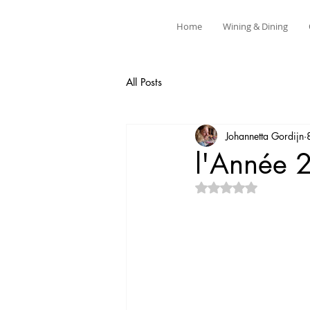
Home
Wining & Dining
All Posts
Johannetta Gordijn
l'Année 
Noté NaN étoiles su