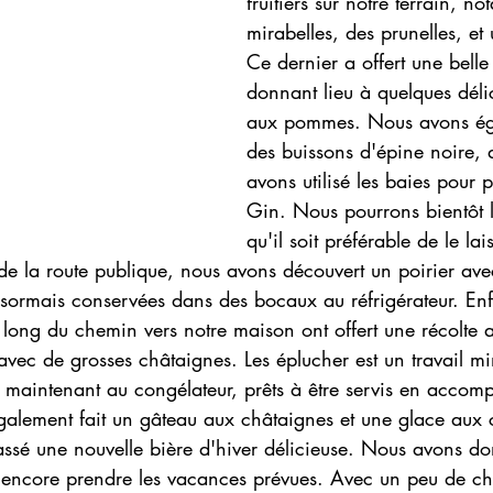
fruitiers sur notre terrain, n
mirabelles, des prunelles, et
Ce dernier a offert une belle 
donnant lieu à quelques délic
aux pommes. Nous avons ég
des buissons d'épine noire, 
avons utilisé les baies pour 
Gin. Nous pourrons bientôt l
qu'il soit préférable de le lai
de la route publique, nous avons découvert un poirier ave
sormais conservées dans des bocaux au réfrigérateur. Enfi
 long du chemin vers notre maison ont offert une récolte 
vec de grosses châtaignes. Les éplucher est un travail mi
t maintenant au congélateur, prêts à être servis en acco
galement fait un gâteau aux châtaignes et une glace aux 
assé une nouvelle bière d'hiver délicieuse. Nous avons do
encore prendre les vacances prévues. Avec un peu de ch