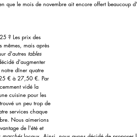
ien que le mois de novembre ait encore offert beaucoup d
5 ? Les prix des 
es mêmes, mais après 
ur d'autres 
tables 
décidé d'augmenter 
 notre dîner quatre 
 25 € à 27,50 €. Par 
écemment vidé la 
ne cuisine pour les 
 trouvé un peu trop de 
atre services chaque 
mbre. Nous aimerions 
vantage de l'été et 
t 
marchés
 locaux. Ainsi, nous avons décidé de proposer l