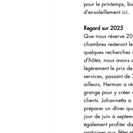
pour le printemps, b
d'ensoleillement ici.
Regard sur 2025
Que nous réserve 202
chambres resteront l
quelques recherches s
d'hôtes
, nous avons 
légèrement le prix de
services, passant de
ailleurs, Herman a r
grange pour y créer u
clients. Johannetta a
préparer un dîner qu
jour de juin à septe
également profiter da
participer aux 
fêtes
 e