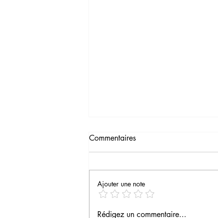
Commentaires
Ajouter une note
Une quatrième saison est en
Rédigez un commentaire...