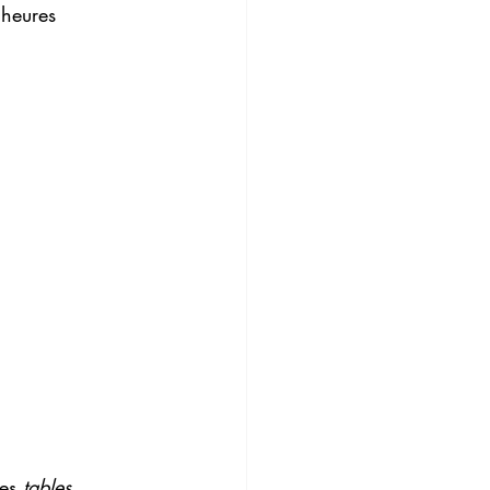
'heures 
es 
tables 