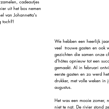
erzamelen, cadeautjes 
hier uit het bos nemen 
l van Johannetta's 
g toch?!  
We hebben een heerlijk jaa
veel  trouwe gasten en ook 
gezichten die samen onze c
d'hôtes opnieuw tot een suc
gemaakt. Al in februari ont
eerste gasten en zo werd het
drukker, met volle weken in ju
augustus. 
Het was een mooie zomer, ni
niet te nat. De rivier stond z