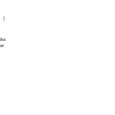
dos 
ar 
Neem contact
met ons op