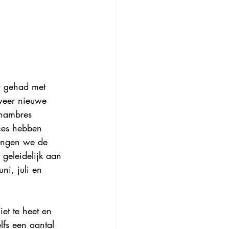
r gehad met 
weer nieuwe 
hambres 
ces hebben 
vingen we de 
 geleidelijk aan 
ni, juli en 
et te heet en 
elfs een aantal 