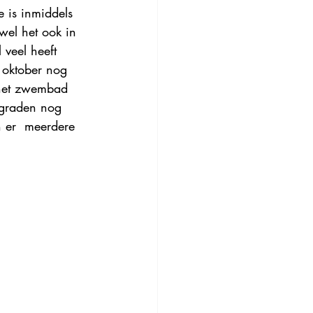
 is inmiddels 
wel het ook in 
 veel heeft 
 oktober nog 
het zwembad 
 graden nog 
 er  meerdere 