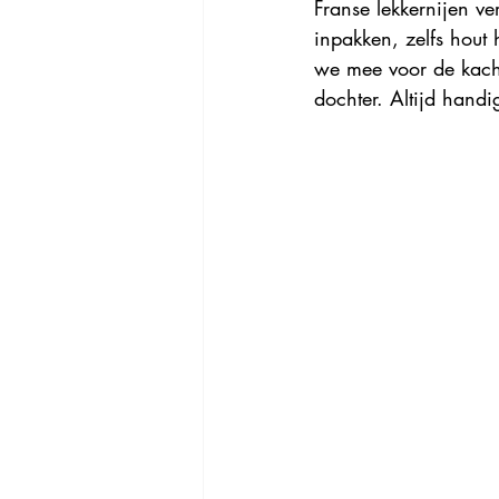
Franse lekkernijen v
inpakken, zelfs hout 
we mee voor de kache
dochter. Altijd handi