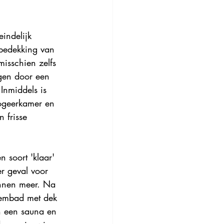
indelijk 
bedekking van 
misschien zelfs 
gen door een 
Inmiddels is 
ogeerkamer en 
 frisse 
 soort 'klaar' 
er geval voor 
nnen meer. Na 
embad met dek 
n een sauna en 