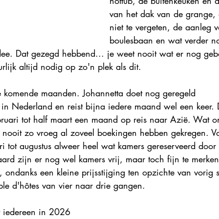
hottub, de buitenkeuken en 
van het dak van de grange, e
niet te vergeten, de aanleg v
boulesbaan en wat verder no
 idee. Dat gezegd hebbend... je weet nooit wat er nog geb
rlijk altijd nodig op zo'n plek als dit. 
 komende maanden. Johannetta doet nog geregeld 
in Nederland en reist bijna iedere maand wel een keer. 
ruari tot half maart een maand op reis naar Azië. Wat ons
g nooit zo vroeg al zoveel boekingen hebben gekregen. 
ari tot augustus alweer heel wat kamers gereserveerd doo
aard zijn er nog wel kamers vrij, maar toch fijn te merke
, ondanks een kleine prijsstijging ten opzichte van vorig 
le d'hôtes van vier naar drie gangen. 
t iedereen in 2026 