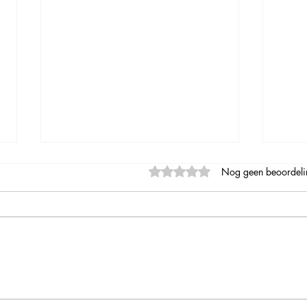
Beoordeeld met 0 uit 5 sterre
Nog geen beoordeli
Zomer
Nazomeren bij Moulin de
chez Joyeux