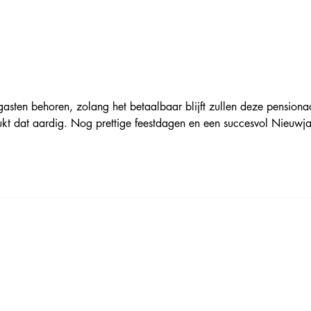
en.
asten behoren, zolang het betaalbaar blijft zullen deze pensiona
ukt dat aardig. Nog prettige feestdagen en een succesvol Nieuwja
Informatie
Onze kamers