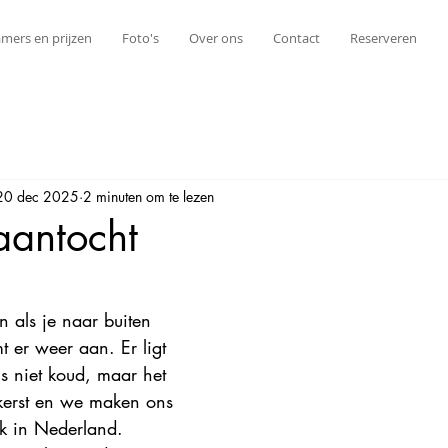
mers en prijzen
Foto's
Over ons
Contact
Reserveren
20 dec 2025
2 minuten om te lezen
aantocht
uit 5 sterren.
n als je naar buiten 
 er weer aan. Er ligt 
s niet koud, maar het 
 kerst en we maken ons 
k in Nederland. 