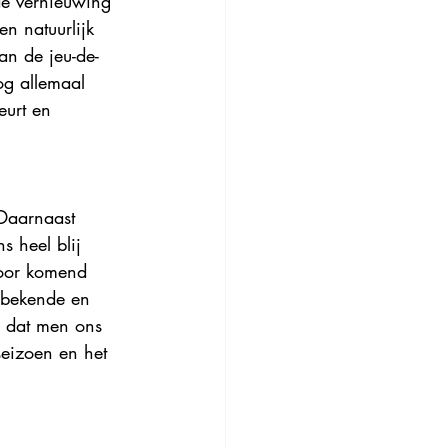
de vernieuwing 
n natuurlijk 
an de jeu-de-
g allemaal 
eurt en 
Daarnaast 
 heel blij 
Voor komend 
r bekende en 
n dat men ons 
seizoen en het 