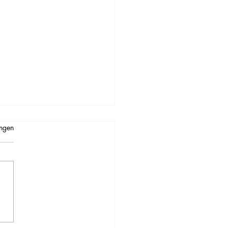
n.
ngen
post uit ons Petit Paradis