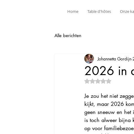
Home
Table d'hôtes
Onze ka
Alle berichten
Johannetta Gordijn
2026 in 
Beoordeeld met NaN 
Je zou het niet zegge
kijkt, maar 2026 komt
geen sneeuw en het i
is toch alweer bijna
op voor familiebezoe